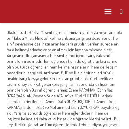
Okulumuzda 9, 10 ve 11. sınıf öğrencilerimizin katılımıyla heyecan dolu
bir “Take a Mile a Minute” kelime anlatma yarışması düzenlendi. Her
sınıf seviyesine özel hazırlanan kartlarla gruplar, verilen sürede en
fazla kelimeyi arkadaşlarına anlatmak için kıyasıya mücadele etti.
Yarışmanın ilk aşamasında her sınıf kendi içinde yarışarak sınıf
birincilerini belirledi. Hem eğlenceli hem de öğretici anlara sahne
olan bu turda öğrenciler, hem kelime hazinelerini hem de iletişim
becerilerini sergiledi. Ardından, 9, 10 ve 11. sınıf birincileri büyük
finalde karşı karşıya geldi. Finale kalan gruplar, hız, üretkenlik ve
takım ruhuyla dikkat çekerken; yarışmanın sonunda kız lisemizin
birincileri olan 9.sınıf öğrencilerimiz Ecem KARAMAN, Ecrin Naz
ÖZKARAASLAN, Zeynep Sude ATALAY ve Zülal YURTOĞLU; erkek
lisemizin birincileri ise Ahmet Salih GÜMRÜKÇÜOĞLU, Ahmet Sefa
KARATAŞ, Erdem ÖZER ve Muhammed Eren ÖZYURTKAN büyük alkış
aldı. Yarışma sonunda öğrenciler hem eğlendiklerini hem de
İngilizce kelimeleri daha kalıcı bir şekilde öğrendiklerini belirtti. Bu
keyifli etkinliğe katılan tüm öğrencilerimizi tebrik ediyor, yarışmaya