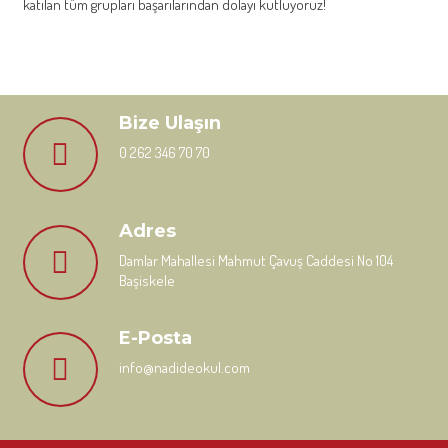
katılan tüm grupları başarılarından dolayı kutluyoruz!
Bize Ulaşın
0 262 346 70 70
Adres
Damlar Mahallesi Mahmut Çavuş Caddesi No 104
Başiskele
E-Posta
info@nadideokul.com