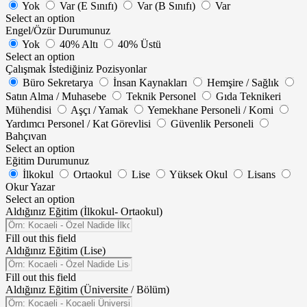
Yok
Var (E Sınıfı)
Var (B Sınıfı)
Var
Select an option
Engel/Özür Durumunuz
Yok
40% Altı
40% Üstü
Select an option
Çalışmak İstediğiniz Pozisyonlar
Büro Sekretarya
İnsan Kaynakları
Hemşire / Sağlık
Satın Alma / Muhasebe
Teknik Personel
Gıda Teknikeri
Mühendisi
Aşçı / Yamak
Yemekhane Personeli / Komi
Yardımcı Personel / Kat Görevlisi
Güvenlik Personeli
Bahçıvan
Select an option
Eğitim Durumunuz
İlkokul
Ortaokul
Lise
Yüksek Okul
Lisans
Okur Yazar
Select an option
Aldığınız Eğitim (İlkokul- Ortaokul)
Fill out this field
Aldığınız Eğitim (Lise)
Fill out this field
Aldığınız Eğitim (Üniversite / Bölüm)