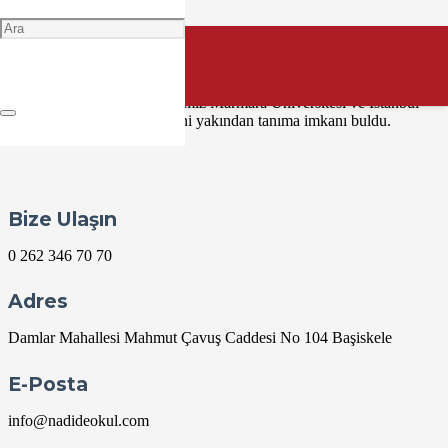
Özel Nadide Anadolu Lisesi 11 ve 12. sınıf öğrencilerine kariyer
hedeflerine destek olmak amacıyla Üniversite Tanıtım Gezisi
düzenlendi.
Öğrencilerimiz Marmara Üniversitesi ve İstanbul
Teknik Üniversitesini yakından tanıma imkanı buldu.
Bize Ulaşın
0 262 346 70 70
Adres
Damlar Mahallesi Mahmut Çavuş Caddesi No 104 Başiskele
E-Posta
info@nadideokul.com