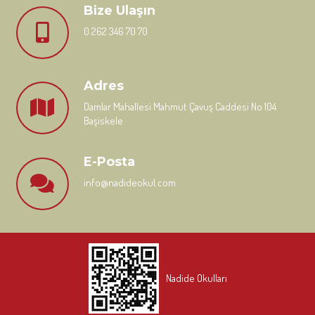
Bize Ulaşın
0 262 346 70 70
Adres
Damlar Mahallesi Mahmut Çavuş Caddesi No 104
Başiskele
E-Posta
info@nadideokul.com
Nadide Okulları