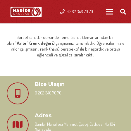
0 262 346 70 70
Görsel sanatlar dersinde Temel Sanat Elemanlarından biri
olan
“Valör” (renk değeri)
çalışmamızı tamamladık. Öğrencilerimizle
valör çalışmasını, renk (hava) perspektif ile birleştirdik ve ortaya
eğlenceli ve güzel çalışmalar çıktı.
Bize Ulaşın
0 262 346 70 70
Adres
Damlar Mahallesi Mahmut Çavuş Caddesi No 104
Başiskele